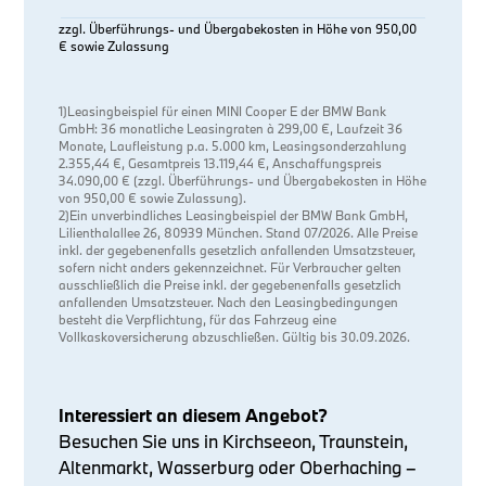
zzgl. Überführungs- und Übergabekosten in Höhe von 950,00
€ sowie Zulassung
1)Leasingbeispiel für einen MINI Cooper E der BMW Bank
GmbH: 36 monatliche Leasingraten à 299,00 €, Laufzeit 36
Monate, Laufleistung p.a. 5.000 km, Leasingsonderzahlung
2.355,44 €, Gesamtpreis 13.119,44 €, Anschaffungspreis
34.090,00 € (zzgl. Überführungs- und Übergabekosten in Höhe
von 950,00 € sowie Zulassung).
2)Ein unverbindliches Leasingbeispiel der BMW Bank GmbH,
Lilienthalallee 26, 80939 München. Stand 07/2026. Alle Preise
inkl. der gegebenenfalls gesetzlich anfallenden Umsatzsteuer,
sofern nicht anders gekennzeichnet. Für Verbraucher gelten
ausschließlich die Preise inkl. der gegebenenfalls gesetzlich
anfallenden Umsatzsteuer. Nach den Leasingbedingungen
besteht die Verpflichtung, für das Fahrzeug eine
Vollkaskoversicherung abzuschließen. Gültig bis 30.09.2026.
Interessiert an diesem Angebot?
Besuchen Sie uns in Kirchseeon, Traunstein,
Altenmarkt, Wasserburg oder Oberhaching –