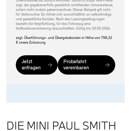
Lilienthalallee 26, 80939 München. Stand 07/2026. Alle Preise
zzgl. der gegebenenfalls gesetzlich anfallenden Umsatzsteuer,
sofern nicht anders gekennzeichnet. Dieses Beispiel gilt nicht
für Verbraucher. Es richtet sich ausschließlich an selbständige
und gewerbliche Kunden. Nach den Leasingbedingungen
besteht die Verpflichtung, für das Fahrzeug eine
Vollkaskoversicherung abzuschließen. Gültig bis 30.09.2026.
zzgl. Überführungs- und Übergabekosten in Höhe von 798,32
€ sowie Zulassung
Jetzt
Probefahrt
anfragen
vereinbaren
DIE MINI PAUL SMITH