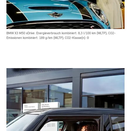
BMW X3 M50 xDrive: Energieverbrauch kombiniert: 8,3 l/100 km (WLTP); CO2-
Emissionen kombiniert: 189 g/km (WLTP); CO2-Klasse(n): G