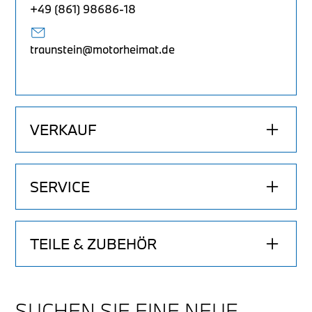
+49 (861) 98686-18
traunstein@motorheimat.de
VERKAUF
SERVICE
Marvin Ista
Filialleiter & Verkaufsberater
TEILE & ZUBEHÖR
Rudi Heckl
+49 (8621) 9859-16
Werkstattmeister
SUCHEN SIE EINE NEUE