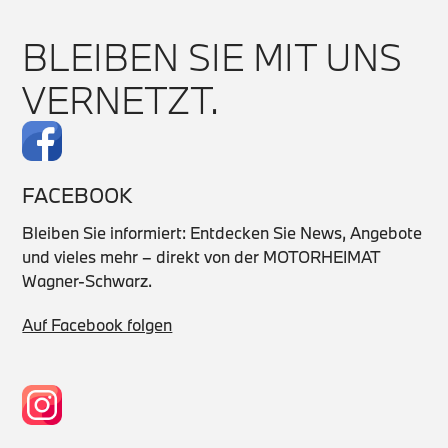
BLEIBEN SIE MIT UNS
Serviceassistenz
VERNETZT.
+49 (8621) 9859-0
service-am@motorheimat.de
FACEBOOK
Bleiben Sie informiert: Entdecken Sie News, Angebote
und vieles mehr – direkt von der MOTORHEIMAT
Wagner-Schwarz.
Auf Facebook folgen