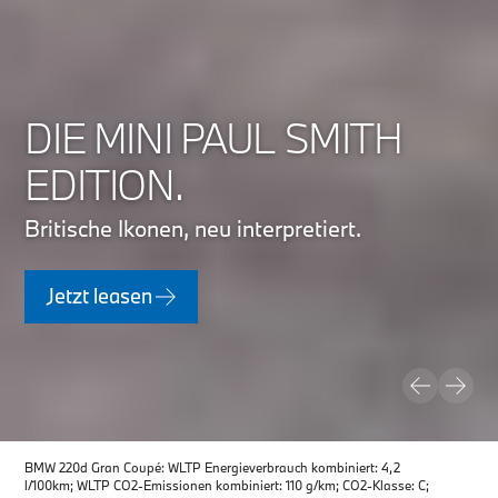
DIE MINI PAUL SMITH
EDITION.
Britische Ikonen, neu interpretiert.
Jetzt leasen
BMW 220d Gran Coupé: WLTP Energieverbrauch kombiniert: 4,2
BMW
l/100km; WLTP CO2-Emissionen kombiniert: 110 g/km; CO2-Klasse: C;
(WL