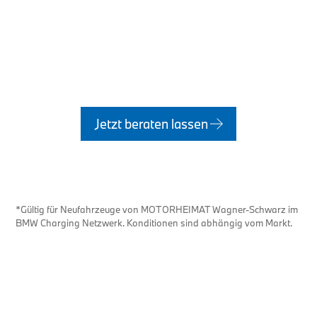
Besuchen Sie uns an einem unserer Standorte
oder kontaktieren Sie uns online.
Kirchseeon
|
Traunstein
|
Altenmarkt a. d.
Alz
|
Wasserburg
|
Oberhaching
Jetzt beraten lassen
*Gültig für Neufahrzeuge von MOTORHEIMAT Wagner-Schwarz im
BMW Charging Netzwerk. Konditionen sind abhängig vom Markt.