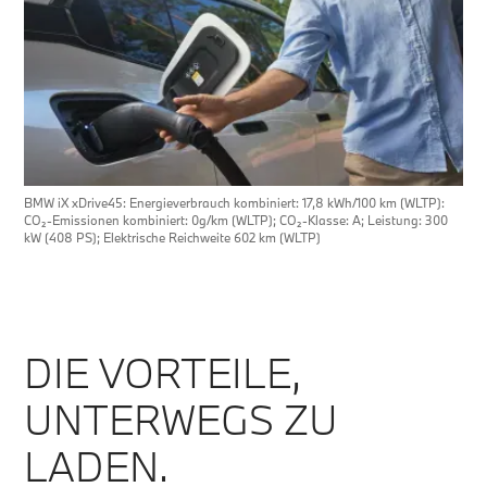
BMW iX xDrive45: Energieverbrauch kombiniert: 17,8 kWh/100 km (WLTP):
CO₂-Emissionen kombiniert: 0g/km (WLTP); CO₂-Klasse: A; Leistung: 300
kW (408 PS); Elektrische Reichweite 602 km (WLTP)
DIE VORTEILE,
UNTERWEGS ZU
LADEN.