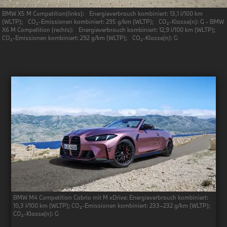
BMW X5 M Competition(links): Energieverbrauch kombiniert: 13,1 l/100 km
(WLTP); CO₂-Emissionen kombiniert: 295 g/km (WLTP); CO₂-Klasse(n): G - BMW
X6 M Competition (rechts): Energieverbrauch kombiniert: 12,9 l/100 km (WLTP);
CO₂-Emissionen kombiniert: 292 g/km (WLTP); CO₂-Klasse(n): G
BMW M4 Competition Cabrio mit M xDrive: Energieverbrauch kombiniert:
10,3 l/100 km (WLTP); CO₂-Emissionen kombiniert: 233–232 g/km (WLTP);
CO₂-Klasse(n): G