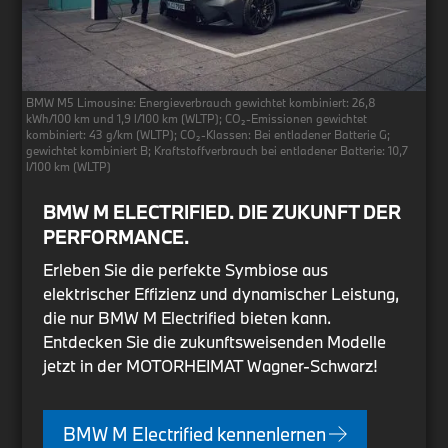
BMW M5 Limousine: Energieverbrauch gewichtet kombiniert: 26,8
kWh/100 km und 1,9 l/100 km (WLTP); CO₂-Emissionen gewichtet
kombiniert: 43 g/km (WLTP); CO₂-Klassen: Bei entladener Batterie G;
gewichtet kombiniert B; Kraftstoffverbrauch bei entladener Batterie: 10,7
l/100 km (WLTP)
BMW M ELECTRIFIED. DIE ZUKUNFT DER
PERFORMANCE.
Erleben Sie die perfekte Symbiose aus
elektrischer Effizienz und dynamischer Leistung,
die nur BMW M Electrified bieten kann.
Entdecken Sie die zukunftsweisenden Modelle
jetzt in der MOTORHEIMAT Wagner-Schwarz!
BMW M Electrified kennenlernen