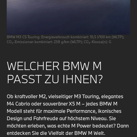
BMW M3 CS Touring: Energieverbrauch kombiniert: 10,5 l/100 km (WLTP);
CO₂-Emissionen kombiniert: 238 g/km (WLTP); CO₂-Klasse(n): G
WELCHER BMW M
PASST ZU IHNEN?
Ob kraftvoller M2, vielseitiger M3 Touring, elegantes
M4 Cabrio oder souveräner X5 M – jedes BMW M
Modell steht für maximale Performance, ikonisches
Design und Fahrfreude auf höchstem Niveau. Sie
möchten erleben, was echte M Power bedeutet? Dann
entdecken Sie die Vielfalt der BMW M Welt.