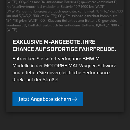
(WLTP); CO₂-Klassen: Bei entladener Batterie G; gewichtet kombiniert B;
Kraftstoffverbrauch bei entladener Batterie: 10,7 l/100 km (WLTP)
BMW M5 Touring: Energieverbrauch gewichtet kombiniert: 18,1–17,7 kWh/100
km und 5,5–5,2 l/100 km (WLTP); CO₂-Emissionen gewichtet kombiniert:
124–118 g/km (WLTP); CO₂-Klassen: Bei entladener Batterie G; gewichtet
kombiniert D; Kraftstoffverbrauch bei entladener Batterie: 11,0–10,7 l/100 km
(WLTP)
EXKLUSIVE M-ANGEBOTE. IHRE
CHANCE AUF SOFORTIGE FAHRFREUDE.
Entdecken Sie sofort verfügbare BMW M
Modelle in der MOTORHEIMAT Wagner-Schwarz
und erleben Sie unvergleichliche Performance
direkt auf der Straße!
Jetzt Angebote sichern