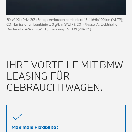
BMW iX1 eDrive20²: Energieverbrauch kombiniert: 15,4 kWh/100 km (WLTP);
CO₂-Emissionen kombiniert: 0 g/km (WLTP); CO₂-Klasse: A; Elektrische
Reichweite: 474 km (WLTP); Leistung: 150 kW (204 PS)
IHRE VORTEILE MIT BMW
LEASING FÜR
GEBRAUCHTWAGEN.
Maximale Flexibilität